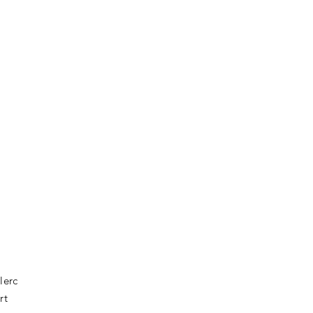
lerc
rt