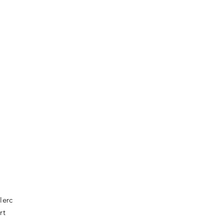
lerc
rt